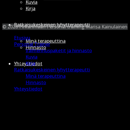
Kuvia
Kirja
Ratkaisukeskeinen lyhytterapeutti
© 2026 Pirkanmaan Personal training Marisa Kainulainen
Etusivu
Minä terapeuttina
Personal Trainer
Hinnasto
Valmennuspaketit ja hinnasto
Kuvia
Kirja
Yhteystiedot
Ratkaisukeskeinen lyhytterapeutti
Minä terapeuttina
Hinnasto
Yhteystiedot